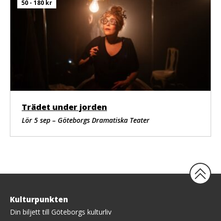
50 - 180 kr
Trädet under jorden
Lör 5 sep – Göteborgs Dramatiska Teater
Tillbaka
Kulturpunkten
upp
Din biljett till Göteborgs kulturliv