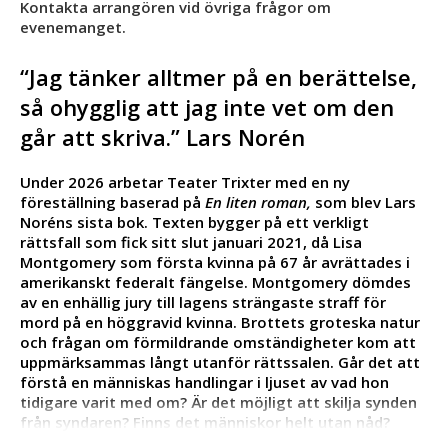
Kontakta arrangören vid övriga frågor om
evenemanget.
“Jag tänker alltmer på en berättelse,
så ohygglig att jag inte vet om den
går att skriva.” Lars Norén
Under 2026 arbetar Teater Trixter med en ny
föreställning baserad på
En liten roman,
som blev Lars
Noréns sista bok. Texten bygger på ett verkligt
rättsfall som fick sitt slut januari 2021, då Lisa
Montgomery som första kvinna på 67 år avrättades i
amerikanskt federalt fängelse. Montgomery dömdes
av en enhällig jury till lagens strängaste straff för
mord på en höggravid kvinna. Brottets groteska natur
och frågan om förmildrande omständigheter kom att
uppmärksammas långt utanför rättssalen. Går det att
förstå en människas handlingar i ljuset av vad hon
tidigare varit med om? Är det möjligt att skilja synden
från syndaren? Finns det människor helt utan nåd?