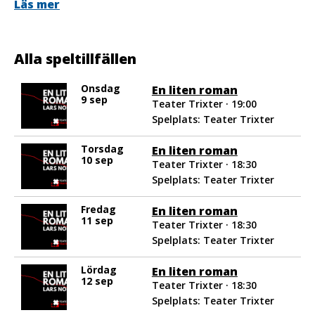
Läs mer
På scen: Kristin Falksten
Konstnärligt team: Kristin Falksten, Svante Grogarn,
Annie Thorold, Åke Östergren
Alla speltillfällen
Obs. Föreställningen innehåller starka beskrivningar av
våld och övergrepp. Rekommenderad från 15 år.
Onsdag
En liten roman
9 sep
Teater Trixter · 19:00
Spelplats: Teater Trixter
Torsdag
En liten roman
10 sep
Teater Trixter · 18:30
Spelplats: Teater Trixter
Fredag
En liten roman
11 sep
Teater Trixter · 18:30
Spelplats: Teater Trixter
Lördag
En liten roman
12 sep
Teater Trixter · 18:30
Spelplats: Teater Trixter