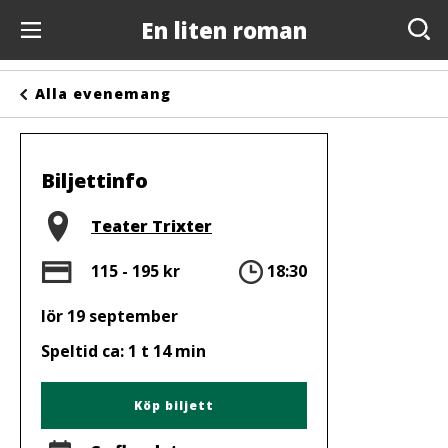
En liten roman
Evenemang
Alla evenemang
Anslagstavlan
Arrangörer
Biljettinfo
Kontakta oss
Plats
Teater Trixter
Om oss
Pris
Tid
115 - 195 kr
18:30
lör 19 september
Speltid ca: 1 t 14 min
Köp biljett