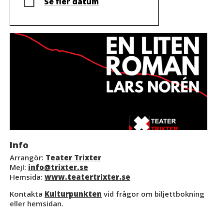
Se fler datum
Info
Arrangör:
Teater Trixter
Mejl:
info@trixter.se
Hemsida:
www.teatertrixter.se
Kontakta
Kulturpunkten
vid frågor om biljettbokning
eller hemsidan.