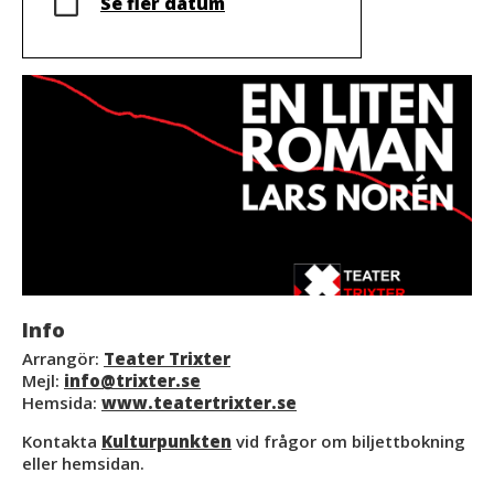
Se fler datum
Info
Arrangör:
Teater Trixter
Mejl:
info@trixter.se
Hemsida:
www.teatertrixter.se
Kontakta
Kulturpunkten
vid frågor om biljettbokning
eller hemsidan.