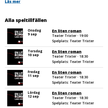
Läs mer
På scen: Kristin Falksten
Konstnärligt team: Kristin Falksten, Svante Grogarn,
Annie Thorold, Åke Östergren
Alla speltillfällen
Obs. Föreställningen innehåller starka beskrivningar av
våld och övergrepp. Rekommenderad från 15 år.
Onsdag
En liten roman
9 sep
Teater Trixter · 19:00
Spelplats: Teater Trixter
Torsdag
En liten roman
10 sep
Teater Trixter · 18:30
Spelplats: Teater Trixter
Fredag
En liten roman
11 sep
Teater Trixter · 18:30
Spelplats: Teater Trixter
Lördag
En liten roman
12 sep
Teater Trixter · 18:30
Spelplats: Teater Trixter