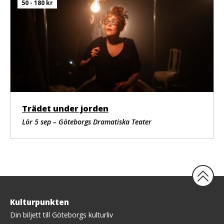
50 - 180 kr
Trädet under jorden
Lör 5 sep – Göteborgs Dramatiska Teater
Tillbaka
Kulturpunkten
upp
Din biljett till Göteborgs kulturliv