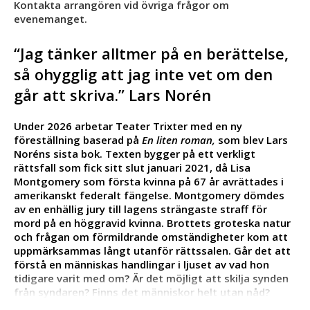
Kontakta arrangören vid övriga frågor om
evenemanget.
“Jag tänker alltmer på en berättelse,
så ohygglig att jag inte vet om den
går att skriva.” Lars Norén
Under 2026 arbetar Teater Trixter med en ny
föreställning baserad på
En liten roman,
som blev Lars
Noréns sista bok. Texten bygger på ett verkligt
rättsfall som fick sitt slut januari 2021, då Lisa
Montgomery som första kvinna på 67 år avrättades i
amerikanskt federalt fängelse. Montgomery dömdes
av en enhällig jury till lagens strängaste straff för
mord på en höggravid kvinna. Brottets groteska natur
och frågan om förmildrande omständigheter kom att
uppmärksammas långt utanför rättssalen. Går det att
förstå en människas handlingar i ljuset av vad hon
tidigare varit med om? Är det möjligt att skilja synden
från syndaren? Finns det människor helt utan nåd?