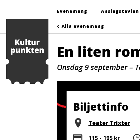
Evenemang
Anslagstavlan
Alla evenemang
En liten r
Onsdag 9 september – Te
Biljettinfo
Plats
Teater Trixter
Pris
115 - 195 kr