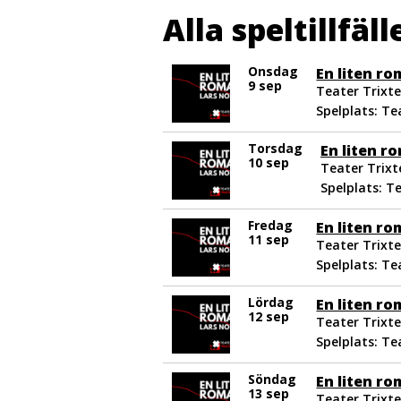
Alla speltillfäll
Onsdag
En liten r
9 sep
Teater Trixte
Spelplats: Te
Torsdag
En liten r
10 sep
Teater Trixte
Spelplats: T
Fredag
En liten r
11 sep
Teater Trixte
Spelplats: Te
Lördag
En liten r
12 sep
Teater Trixte
Spelplats: Te
Söndag
En liten r
13 sep
Teater Trixte