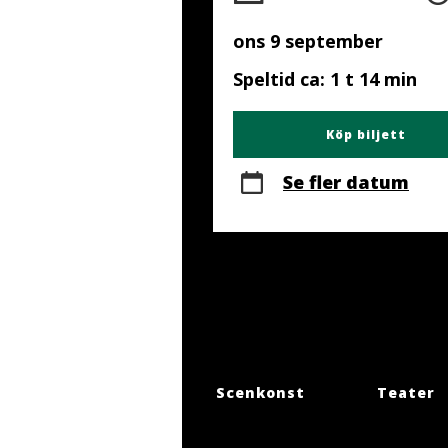
ons 9 september
Speltid ca: 1 t 14 min
Köp biljett
Se fler datum
Scenkonst
Teater