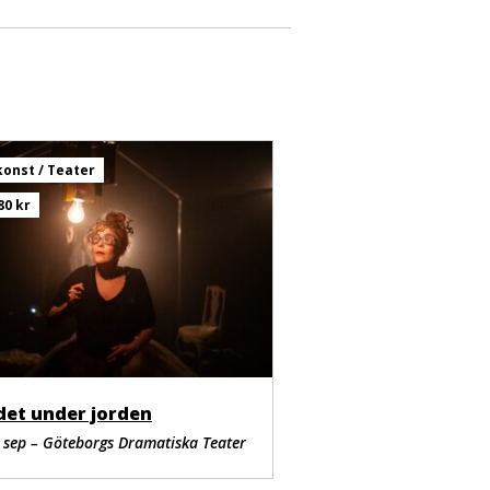
ents
egorin
onst / Teater
80 kr
det under jorden
 sep – Göteborgs Dramatiska Teater