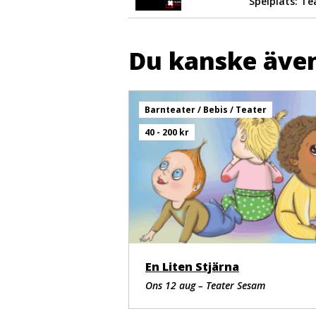
Spelplats: Te
Du kanske även
Barnteater / Bebis / Teater
40 - 200 kr
En Liten Stjärna
Ons 12 aug – Teater Sesam