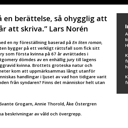
å en berättelse, så ohygglig att
I
år att skriva.” Lars Norén
A
M
med en ny föreställning baserad på
En liten roman,
H
en bygger på ett verkligt rättsfall som fick sitt
ry som första kvinna på 67 år avrättades i
K
gomery dömdes av en enhällig jury till lagens
f
ggravid kvinna. Brottets groteska natur och
h
heter kom att uppmärksammas långt utanför
niskas handlingar i ljuset av vad hon tidigare varit
K
ynden från syndaren? Finns det människor helt utan
f
, Svante Grogarn, Annie Thorold, Åke Östergren
ka beskrivningar av våld och övergrepp.