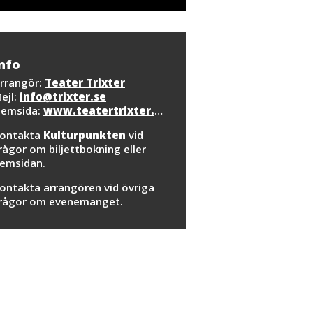
nfo
rrangör:
Teater Trixter
ejl:
info@trixter.se
emsida:
www.teatertrixter.se
ontakta
Kulturpunkten
vid
rågor om biljettbokning eller
emsidan.
ontakta arrangören vid övriga
rågor om evenemanget.