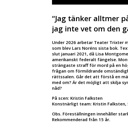
“Jag tänker alltmer p
jag inte vet om den g
Under 2026 arbetar Teater Trixter 
som blev Lars Noréns sista bok. Text
slut januari 2021, då Lisa Montgome
amerikanskt federalt fängelse. Mont
strängaste straff för mord på en hö
frågan om förmildrande omständig
rättssalen. Går det att förstå en män
med om? Är det möjligt att skilja s
nåd?
På scen: Kristin Falksten
Konstnärligt team: Kristin Falksten
Obs. Föreställningen innehåller star
Rekommenderad från 15 år.