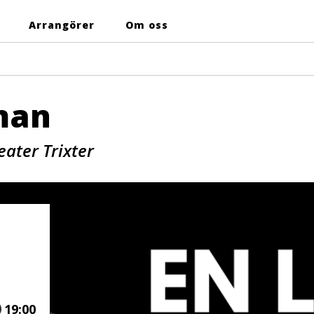
Arrangörer
Om oss
oman
ater Trixter
Tid
19:00