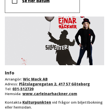
Se fler datum
Info
Arrangör:
Wic Mack AB
Adress:
Plåtslagaregatan 2, 417 57 Göteborg
Tel:
031-512720
Hemsida:
www.carleinarhackner.com
Kontakta
Kulturpunkten
vid frågor om biljettbokning
eller hemsidan.