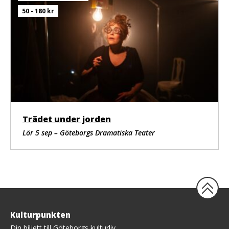
50 - 180 kr
Trädet under jorden
Lör 5 sep – Göteborgs Dramatiska Teater
Tillbaka
Kulturpunkten
upp
Din biljett till Göteborgs kulturliv