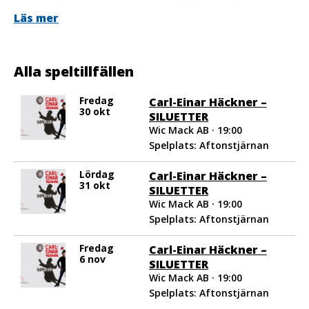
samtalet med min publik om konsten
Läs mer
och poesin, trolla, sjunga och låta
humorn flöda. Jag lovade mig själv att
komma tillbaka till Aftonstjärnan
Alla speltillfällen
med en ny föreställning. Nu är det
Fredag
Carl-Einar Häckner –
dags!
30 okt
SILUETTER
Livet har gett mig nya superkrafter.
Wic Mack AB · 19:00
Spelplats: Aftonstjärnan
Ni kommer att känna igen mig.
Det blir direkt. Rätt på. Det ska bli
Lördag
Carl-Einar Häckner –
31 okt
roligt!”
SILUETTER
Wic Mack AB · 19:00
Spelplats: Aftonstjärnan
– Carl-Einar Häckner
Fredag
Carl-Einar Häckner –
6 nov
SILUETTER
Extraföreställningar
Wic Mack AB · 19:00
Efter succépremiär och 49 föreställningar på
Aftonstjärnan – samt utsålda hus på Södra Teatern
Spelplats: Aftonstjärnan
i Stockholm och Victoriateatern i Malmö och turné