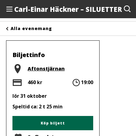
Carl-Einar Häckner – SILUETTER
Evenemang
Alla evenemang
Anslagstavlan
Arrangörer
Biljettinfo
Kontakta oss
Plats
Aftonstjärnan
Om oss
Pris
Tid
460 kr
19:00
lör 31 oktober
Speltid ca: 2 t 25 min
Köp biljett