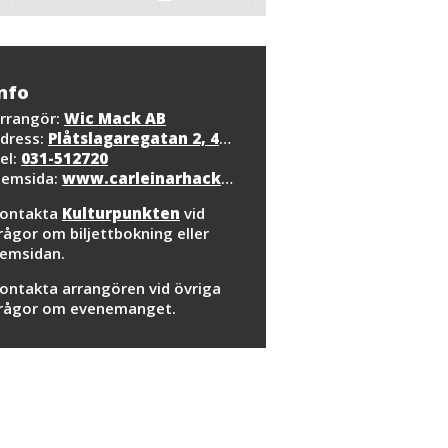
nfo
rrangör:
Wic Mack AB
dress:
Plåtslagaregatan 2, 417 57 Göteborg
el:
031-512720
emsida:
www.carleinarhackner.com
ontakta
Kulturpunkten
vid
rågor om biljettbokning eller
emsidan.
ontakta arrangören vid övriga
rågor om evenemanget.