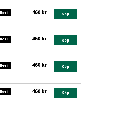
460 kr
lleri
egorin
Köp
nts
460 kr
lleri
egorin
Köp
nts
460 kr
lleri
egorin
Köp
nts
460 kr
lleri
egorin
Köp
nts
egorin