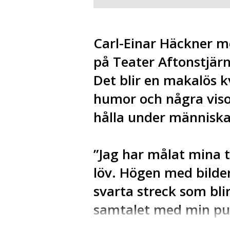
Carl-Einar Häckner m
på Teater Aftonstjär
Det blir en makalös kv
humor och några visor
hålla under människa
”Jag har målat mina t
löv. Högen med bild
svarta streck som blir 
samtalet med min pub
trolla, sjunga och lå