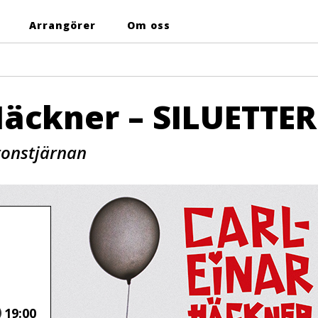
Arrangörer
Om oss
Häckner – SILUETTER
tonstjärnan
Tid
19:00