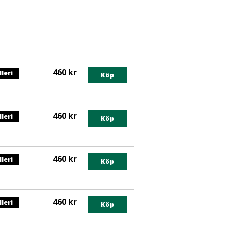
460 kr
lleri
Köp
nts
460 kr
lleri
egorin
Köp
nts
460 kr
lleri
egorin
Köp
nts
460 kr
lleri
egorin
Köp
nts