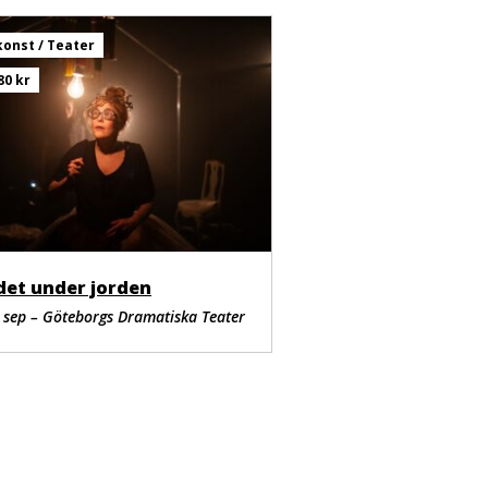
onst / Teater
80 kr
det under jorden
 sep – Göteborgs Dramatiska Teater