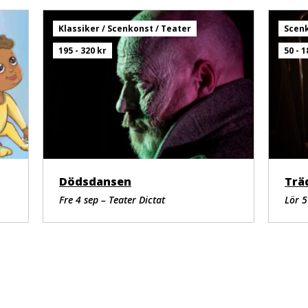
Klassiker / Scenkonst / Teater
Scenk
195 - 320 kr
50 - 1
Dödsdansen
Trä
Fre 4 sep – Teater Dictat
Lör 5