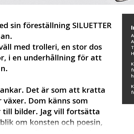
ed sin föreställning SILUETTER
I
nan.
A
A
äll med trolleri, en stor dos
T
H
, i en underhållning för att
K
n.
f
h
K
ankar. Det är som att kratta
f
er växer. Dom känns som
till bilder. Jag vill fortsätta
lik om konsten och poesin,
ta humorn flöda. Jag lovade mig