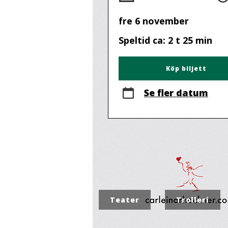
fre 6 november
Speltid ca: 2 t 25 min
Köp biljett
Se fler datum
Teater
Trolleri