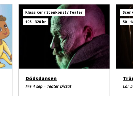
Klassiker / Scenkonst / Teater
Scenk
195 - 320 kr
50 - 1
Dödsdansen
Trä
Fre 4 sep – Teater Dictat
Lör 5