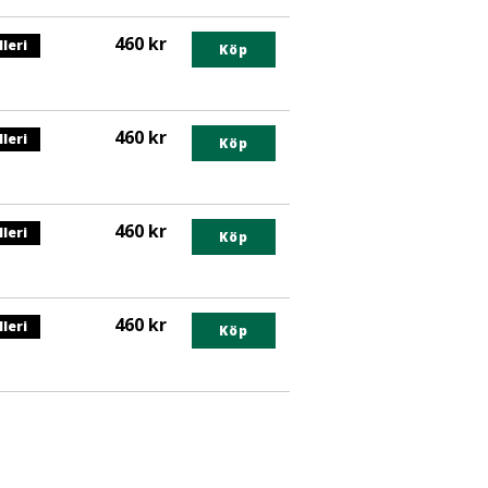
460 kr
lleri
egorin
Köp
nts
460 kr
lleri
egorin
Köp
nts
460 kr
lleri
egorin
Köp
nts
460 kr
lleri
egorin
Köp
nts
egorin