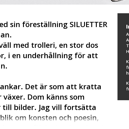
ed sin föreställning SILUETTER
I
nan.
A
A
äll med trolleri, en stor dos
T
H
, i en underhållning för att
K
n.
f
h
K
ankar. Det är som att kratta
f
er växer. Dom känns som
till bilder. Jag vill fortsätta
lik om konsten och poesin,
ta humorn flöda. Jag lovade mig