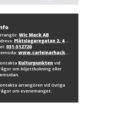
nfo
rrangör:
Wic Mack AB
dress:
Plåtslagaregatan 2, 417 57 Göteborg
el:
031-512720
emsida:
www.carleinarhackner.com
ontakta
Kulturpunkten
vid
rågor om biljettbokning eller
emsidan.
ontakta arrangören vid övriga
rågor om evenemanget.