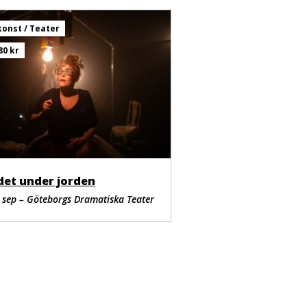
onst / Teater
80 kr
det under jorden
 sep – Göteborgs Dramatiska Teater