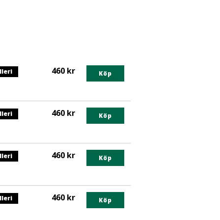
460 kr
lleri
Köp
nts
460 kr
lleri
egorin
Köp
nts
460 kr
lleri
egorin
Köp
nts
460 kr
lleri
egorin
Köp
nts