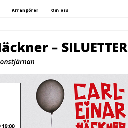
Arrangörer
Om oss
Häckner – SILUETTER
tonstjärnan
Tid
19:00