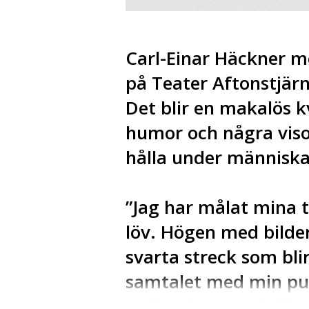
Carl-Einar Häckner m
på Teater Aftonstjär
Det blir en makalös kv
humor och några visor
hålla under människa
”Jag har målat mina t
löv. Högen med bild
svarta streck som blir 
samtalet med min pub
trolla, sjunga och lå