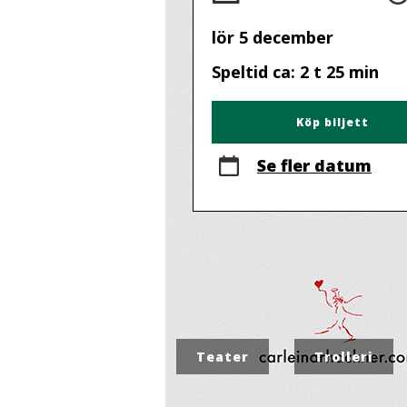
lör 5 december
Speltid ca: 2 t 25 min
Köp biljett
Se fler datum
Teater
Trolleri