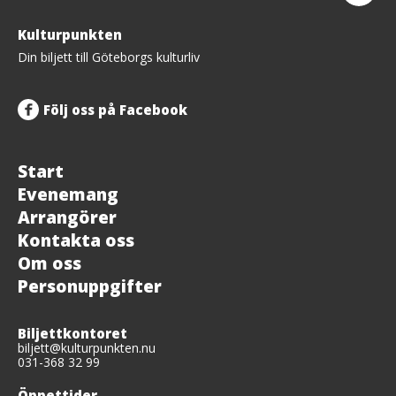
Tillbaka
Kulturpunkten
upp
Din biljett till Göteborgs kulturliv
Följ oss på Facebook
Start
Evenemang
Arrangörer
Kontakta oss
Om oss
Personuppgifter
Biljettkontoret
biljett@kulturpunkten.nu
031-368 32 99
Öppettider