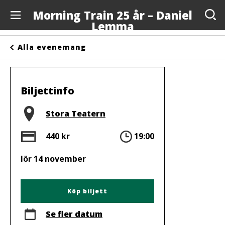
Morning Train 25 år – Daniel
Lemma
Evenemang
Alla evenemang
Anslagstavlan
Arrangörer
Biljettinfo
Kontakta oss
Plats
Stora Teatern
Om oss
Pris
Tid
440 kr
19:00
lör 14 november
Köp biljett
Se fler datum