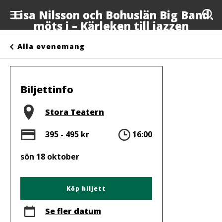
Lisa Nilsson och Bohuslän Big Band
möts i – Kärleken till jazzen
Evenemang
Alla evenemang
Anslagstavlan
Arrangörer
Biljettinfo
Kontakta oss
Plats
Stora Teatern
Om oss
Pris
Tid
395 - 495 kr
16:00
sön 18 oktober
Köp biljett
Se fler datum