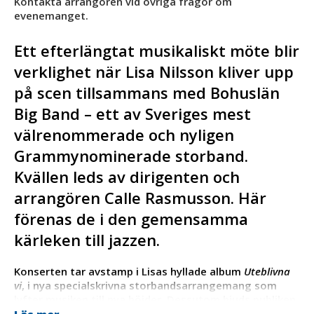
Kontakta arrangören vid övriga frågor om
evenemanget.
Ett efterlängtat musikaliskt möte blir
verklighet när Lisa Nilsson kliver upp
på scen tillsammans med Bohuslän
Big Band – ett av Sveriges mest
välrenommerade och nyligen
Grammynominerade storband.
Kvällen leds av dirigenten och
arrangören Calle Rasmusson. Här
förenas de i den gemensamma
kärleken till jazzen.
Konserten tar avstamp i Lisas hyllade album
Uteblivna
vi
, i nya specialskrivna storbandsarrangemang som
lyfter musiken till nya höjder. Dessutom bjuds publiken
på utvalda favoriter ur Lisas rika låtskatt – allt