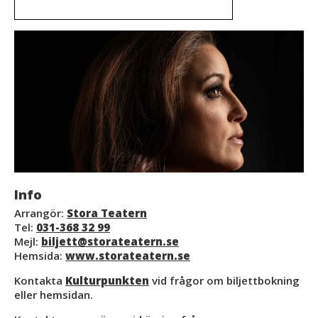
Info
Arrangör:
Stora Teatern
Tel:
031-368 32 99
Mejl:
biljett@storateatern.se
Hemsida:
www.storateatern.se
Kontakta
Kulturpunkten
vid frågor om biljettbokning
eller hemsidan.