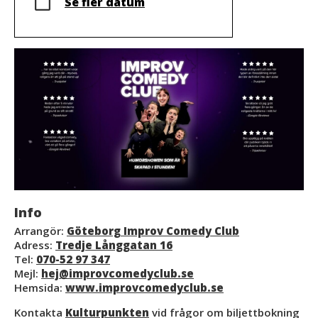
Se fler datum
Info
Arrangör:
Göteborg Improv Comedy Club
Adress:
Tredje Långgatan 16
Tel:
070-52 97 347
Mejl:
hej@improvcomedyclub.se
Hemsida:
www.improvcomedyclub.se
Kontakta
Kulturpunkten
vid frågor om biljettbokning