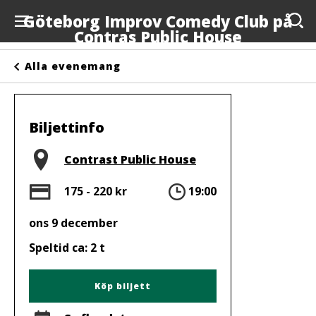
Göteborg Improv Comedy Club på
Contras Public House
Evenemang
Alla evenemang
Anslagstavlan
Arrangörer
Biljettinfo
Kontakta oss
Plats
Contrast Public House
Om oss
Pris
Tid
175 - 220 kr
19:00
ons 9 december
Speltid ca: 2 t
Köp biljett