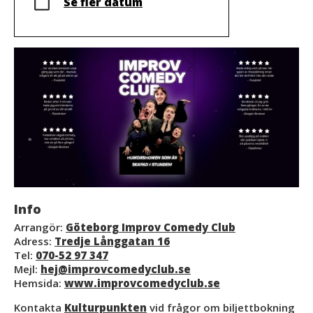
Se fler datum
Info
Arrangör:
Göteborg Improv Comedy Club
Adress:
Tredje Långgatan 16
Tel:
070-52 97 347
Mejl:
hej@improvcomedyclub.se
Hemsida:
www.improvcomedyclub.se
Kontakta
Kulturpunkten
vid frågor om biljettbokning