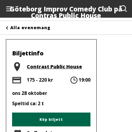
Göteborg Improv Comedy Club på
Contras Public House
Evenemang
Alla evenemang
Anslagstavlan
Arrangörer
Biljettinfo
Kontakta oss
Plats
Contrast Public House
Om oss
Pris
Tid
175 - 220 kr
19:00
ons 28 oktober
Speltid ca: 2 t
Köp biljett