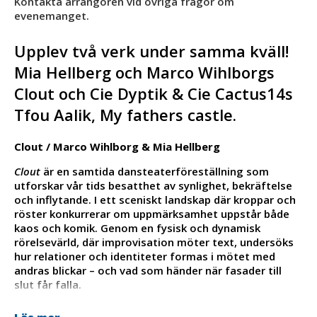
Kontakta arrangören vid övriga frågor om
evenemanget.
Upplev två verk under samma kväll!
Mia Hellberg och Marco Wihlborgs
Clout och Cie Dyptik & Cie Cactus14s
Tfou Aalik, My fathers castle.
Clout / Marco Wihlborg & Mia Hellberg
Clout
är en samtida dansteaterföreställning som
utforskar vår tids besatthet av synlighet, bekräftelse
och inflytande. I ett sceniskt landskap där kroppar och
röster konkurrerar om uppmärksamhet uppstår både
kaos och komik. Genom en fysisk och dynamisk
rörelsevärld, där improvisation möter text, undersöks
hur relationer och identiteter formas i mötet med
andras blickar – och vad som händer när fasader till
slut får falla.
Mia Hellberg och Marco Wihlborg skapar i