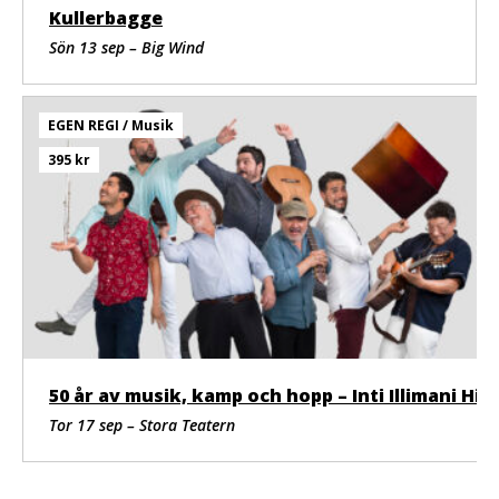
Kullerbagge
Sön 13 sep – Big Wind
EGEN REGI / Musik
395 kr
50 år av musik, kamp och hopp – Inti Illimani Historico
Tor 17 sep – Stora Teatern