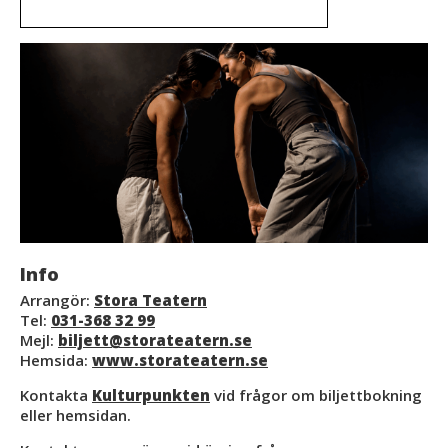
Info
Arrangör:
Stora Teatern
Tel:
031-368 32 99
Mejl:
biljett@storateatern.se
Hemsida:
www.storateatern.se
Kontakta
Kulturpunkten
vid frågor om biljettbokning
eller hemsidan.