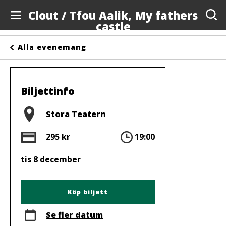
Clout / Tfou Aalik, My fathers
castle
Evenemang
Alla evenemang
Anslagstavlan
Arrangörer
Biljettinfo
Kontakta oss
Plats
Stora Teatern
Om oss
Pris
Tid
295 kr
19:00
tis 8 december
Köp biljett
Se fler datum