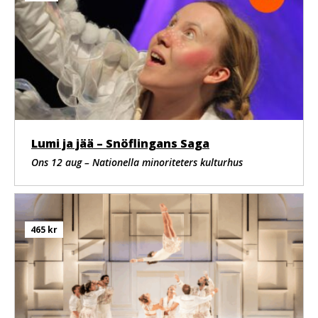
Namn offentliggörs vid senare tillfälle
Konstnärligt team
Koncept och regi
Romeo Castellucci
Baserad på text av
Jean Racine
Musik
Scott Gibbons
Lumi ja jää – Snöflingans Saga
Kostym
Iris van Herpen
Ons 12 aug – Nationella minoriteters kulturhus
Regiassistent
Silvano Voltolina
Dramaturgi
Bernard Pautrat
465 kr
Teknik
Teknisk ledning
Eugenio Resta, Lorenzo Camera, Carmen Castellucci,
Francesca Di Serio, Gionni Gardini
Scentekniker