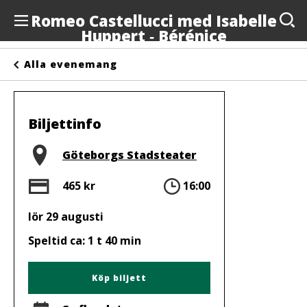
Romeo Castellucci med Isabelle
Huppert ‐ Bérénice
Evenemang
Alla evenemang
Anslagstavlan
Arrangörer
Biljettinfo
Kontakta oss
Plats
Göteborgs Stadsteater
Om oss
Pris
Tid
465 kr
16:00
lör 29 augusti
Speltid ca: 1 t 40 min
Köp biljett