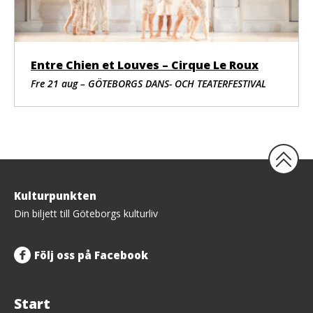
Andrei Benchea, Stefano Valandro
Ljusoperatör
Andrea Sanson
Ljudtekniker
Claudio Tortorici
Entre Chien et Louves – Cirque Le Roux
Ljusbordstekniker
Fre 21 aug – GÖTEBORGS DANS- OCH TEATERFESTIVAL
Chiara Venturini, Madeleine Tessier (scen)
Hår och mask
Sylvie Cailler, Jocelyne Milazzo
Scenskulpturer och mekanik
Plastikart Studio Amoroso & Zimmermann
Produktion
Tillbaka
Produktionsledning
Kulturpunkten
Benedetta Briglia, Marko Rankov
upp
Din biljett till Göteborgs kulturliv
Turnéledning
Giulia Colla, Bruno Jacob
Organisation
Följ oss på Facebook
Caterina Soranzo
Produktionsassistent
Gilda Biasini
Start
Körledning