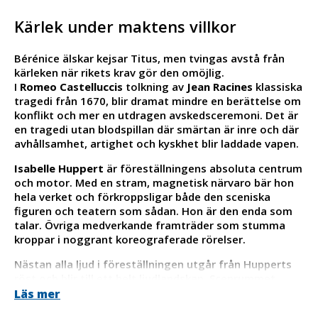
Kärlek under maktens villkor
Bérénice älskar kejsar Titus, men tvingas avstå från
kärleken när rikets krav gör den omöjlig.
I
Romeo Castelluccis
tolkning av
Jean Racines
klassiska
tragedi från 1670, blir dramat mindre en berättelse om
konflikt och mer en utdragen avskedsceremoni. Det är
en tragedi utan blodspillan där smärtan är inre och där
avhållsamhet, artighet och kyskhet blir laddade vapen.
Isabelle Huppert
är föreställningens absoluta centrum
och motor. Med en stram, magnetisk närvaro bär hon
hela verket och förkroppsligar både den sceniska
figuren och teatern som sådan. Hon är den enda som
talar. Övriga medverkande framträder som stumma
kroppar i noggrant koreograferade rörelser.
Nästan alla ljud i föreställningen utgår från Hupperts
röst och blir till ett helt ljudlandskap. Scenrummet
präglas av långsamma förskjutningar i ljus och ljud.
Läs mer
Draperier, projektioner, mekaniska objekt och kroppar i