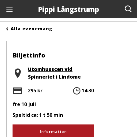
Pippi Långstrump
Evenemang
Alla evenemang
Anslagstavlan
Arrangörer
Biljettinfo
Kontakta oss
Plats
Utomhusscen vid
Spinneriet i Lindome
Om oss
Pris
Tid
295 kr
14:30
fre 10 juli
Speltid ca: 1 t 50 min
Information