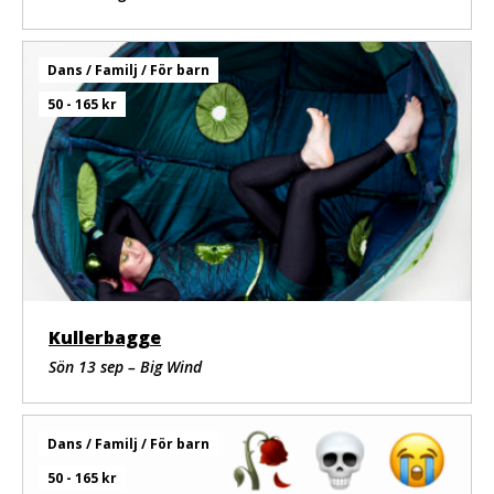
Publikplatserna är på en sluttande gräsmatta, ta med
egen picknickfilt att sitta på. Brassestol är också
tillåtet att ta med. Föreställningen spelas i alla väder
Dans / Familj / För barn
(utom åska). Ta med kläder efter väder. Keps som
solskydd och regnkläder/poncho vid regn. Förbjudet
50 - 165 kr
med paraply då det skymmer sikten.
Kullerbagge
Sön 13 sep – Big Wind
Dans / Familj / För barn
50 - 165 kr