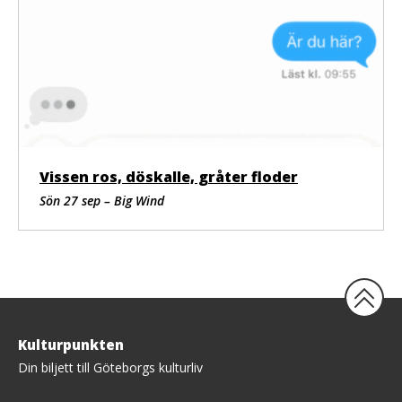
Vissen ros, döskalle, gråter floder
Sön 27 sep – Big Wind
Tillbaka
Kulturpunkten
upp
Din biljett till Göteborgs kulturliv