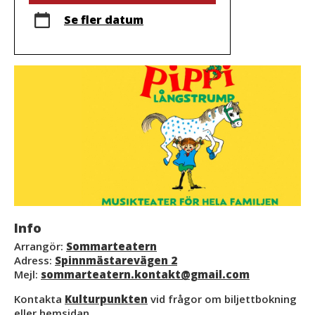
Se fler datum
Info
Arrangör:
Sommarteatern
Adress:
Spinnmästarevägen 2
Mejl:
sommarteatern.kontakt@gmail.com
Kontakta
Kulturpunkten
vid frågor om biljettbokning
eller hemsidan.