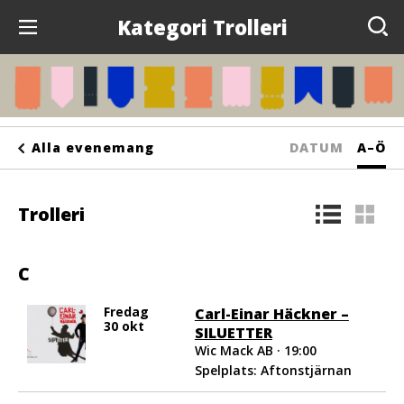
Kategori Trolleri
Evenemang
Anslagstavlan
Sortera
Sorte
Alla evenemang
DATUM
A–Ö
Arrangörer
på
på
Kontakta oss
Trolleri
bokst
Om oss
C
Fredag
Carl-Einar Häckner –
30 okt
SILUETTER
Wic Mack AB · 19:00
Spelplats: Aftonstjärnan