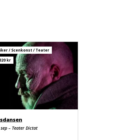
iker / Scenkonst / Teater
320 kr
sdansen
 sep – Teater Dictat