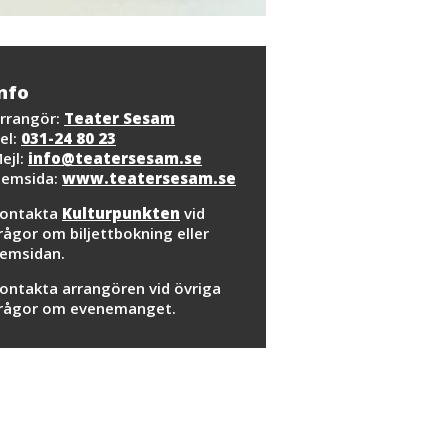
nfo
rrangör:
Teater Sesam
el:
031-24 80 23
ejl:
info@teatersesam.se
emsida:
www.teatersesam.se
ontakta
Kulturpunkten
vid
rågor om biljettbokning eller
emsidan.
ontakta arrangören vid övriga
rågor om evenemanget.