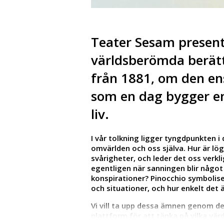
Teater Sesam present
världsberömda berät
från 1881, om den 
som en dag bygger en
liv.
I vår tolkning ligger tyngdpunkten i
omvärlden och oss själva. Hur är lö
svårigheter, och leder det oss verklig
egentligen när sanningen blir något
konspirationer? Pinocchio symboliser
och situationer, och hur enkelt det 
Vi vill ta upp dessa ämnen genom de
plattform för att tänka på vilka värd