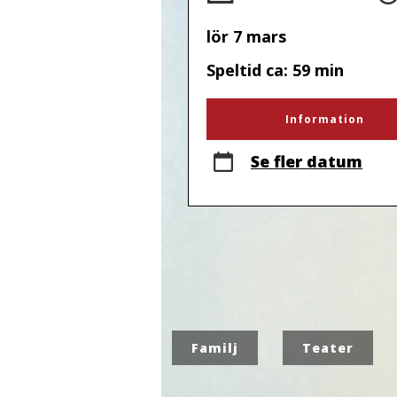
lör 7 mars
Speltid ca: 59 min
Information
Se fler datum
Familj
Teater