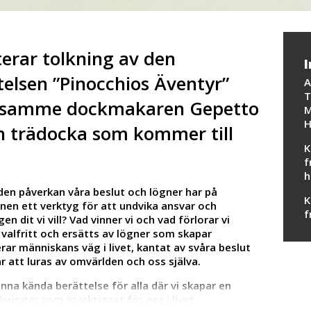
erar tolkning av den
I
telsen ”Pinocchios Äventyr”
A
T
ensamme dockmakaren Gepetto
M
H
 trädocka som kommer till
K
f
h
 den påverkan våra beslut och lögner har på
K
gnen ett verktyg för att undvika ansvar och
f
en dit vi vill? Vad vinner vi och vad förlorar vi
 valfritt och ersätts av lögner som skapar
ar människans väg i livet, kantat av svåra beslut
är att luras av omvärlden och oss själva.
nna kända berättelse för alla där vi skapar en
eringar som är viktigast för oss i livet.