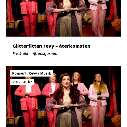
Glitterfittan revy – återkomsten
Fre 9 okt – Aftonstjärnan
Konsert; Revy / Musik
250 - 340 kr