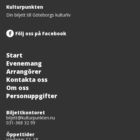
Tillbaka
Kulturpunkten
upp
Din biljett till Göteborgs kulturliv
Följ oss på Facebook
Start
Evenemang
Arrangörer
Kontakta oss
Om oss
Personuppgifter
Biljettkontoret
biljett@kulturpunkten.nu
031-368 32 99
Öppettider
Vardagar 12–18