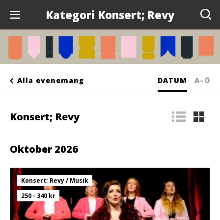
Kategori Konsert; Revy
Evenemang
Anslagstavlan
Sortera
Sorte
Alla evenemang
DATUM
A–Ö
Arrangörer
på
på
Kontakta oss
Konsert; Revy
bokst
Om oss
Oktober 2026
Konsert; Revy / Musik
250 - 340 kr