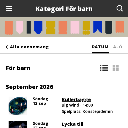
Kategori För barn
Evenemang
Anslagstavlan
Sortera
Sorte
Alla evenemang
DATUM
A–Ö
Arrangörer
på
på
Kontakta oss
För barn
bokst
Om oss
September 2026
Söndag
Kullerbagge
13 sep
Big Wind · 14:00
Spelplats: Konstepidemin
Söndag
Lycka till
27 sep