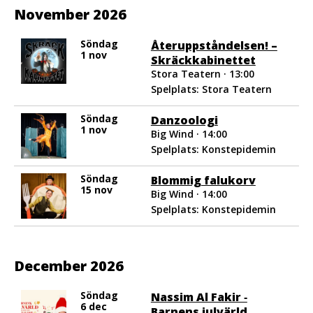
November 2026
Söndag
Återuppståndelsen! –
1 nov
Skräckkabinettet
Stora Teatern · 13:00
Spelplats: Stora Teatern
Söndag
Danzoologi
1 nov
Big Wind · 14:00
Spelplats: Konstepidemin
Söndag
Blommig falukorv
15 nov
Big Wind · 14:00
Spelplats: Konstepidemin
December 2026
Söndag
Nassim Al Fakir ‐
6 dec
Barnens julvärld