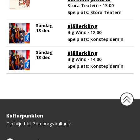
Stora Teatern · 13:00
Spelplats: Stora Teatern
Söndag
Bjällerkling
13 dec
Big Wind · 12:00
Spelplats: Konstepidemin
Söndag
Bjällerkling
13 dec
Big Wind · 14:00
Spelplats: Konstepidemin
Tillbaka
Kulturpunkten
upp
Din biljett till Göteborgs kulturliv